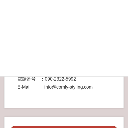
１２ 管理責任者
当サービスは、個人情報の管理責任者を以下の者と定
め、個人情報の適正な管理及び継続的な改善を実施す
るものとします。 なお、個人情報に関するお問い合
わせ先も以下の者とします。
屋号 ：Comfy Styling
運営責任者：福永 恵
所在地 ：横浜市中区本郷町3-171-4
電話番号 ：090-2322-5992
E-Mail ：info@comfy-styling.com